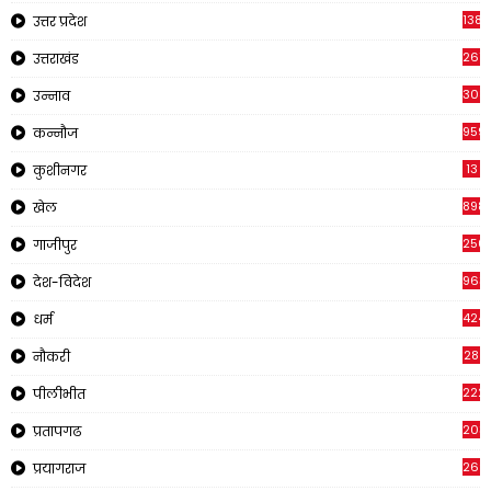
1381
उत्तर प्रदेश
267
उत्तराखंड
308
उन्नाव
959
कन्नौज
13
कुशीनगर
898
खेल
250
गाजीपुर
963
देश-विदेश
424
धर्म
28
नौकरी
222
पीलीभीत
203
प्रतापगढ
269
प्रयागराज