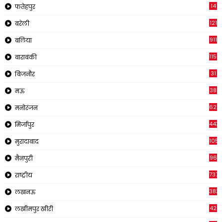
14
फतेहपुर
121
बरेली
911
बलिया
1150
बाराबंकी
31
बिजनौर
38
मऊ
622
मनोरंजन
443
मिर्जापुर
1057
मुरादाबाद
96
मैनपुरी
737
राष्ट्रीय
383
लखनऊ
42
लखीमपुर खीरी