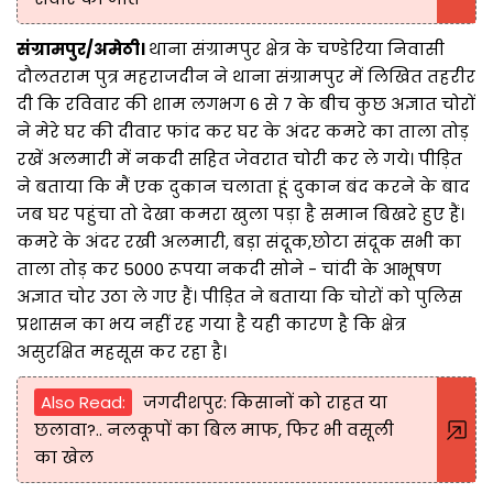
संग्रामपुर/अमेठी।
थाना संग्रामपुर क्षेत्र के चण्डेरिया निवासी
दौलतराम पुत्र महराजदीन ने थाना संग्रामपुर में लिखित तहरीर
दी कि रविवार की शाम लगभग 6 से 7 के बीच कुछ अज्ञात चोरों
ने मेरे घर की दीवार फांद कर घर के अंदर कमरे का ताला तोड़
रखें अलमारी में नकदी सहित जेवरात चोरी कर ले गये। पीड़ित
ने बताया कि मैं एक दुकान चलाता हूं दुकान बंद करने के बाद
जब घर पहुंचा तो देखा कमरा खुला पड़ा है समान बिखरे हुए हैं।
कमरे के अंदर रखी अलमारी, बड़ा संदूक,छोटा संदूक सभी का
ताला तोड़ कर 5000 रूपया नकदी सोने - चांदी के आभूषण
अज्ञात चोर उठा ले गए हैं। पीड़ित ने बताया कि चोरों को पुलिस
प्रशासन का भय नहीं रह गया है यही कारण है कि क्षेत्र
असुरक्षित महसूस कर रहा है।
Also Read:
जगदीशपुर: किसानों को राहत या
छलावा?.. नलकूपों का बिल माफ, फिर भी वसूली
का खेल