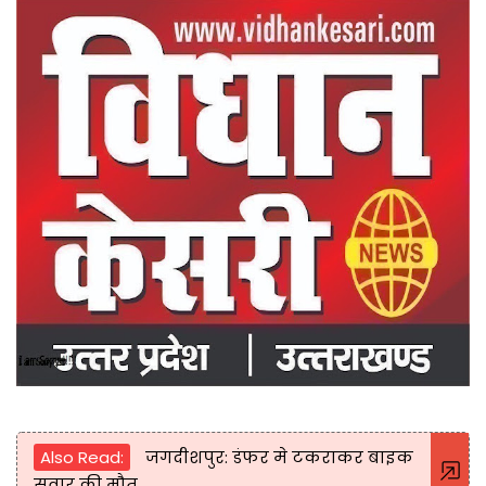
Also Read:
जगदीशपुर: डंफर मे टकराकर बाइक
सवार की मौत