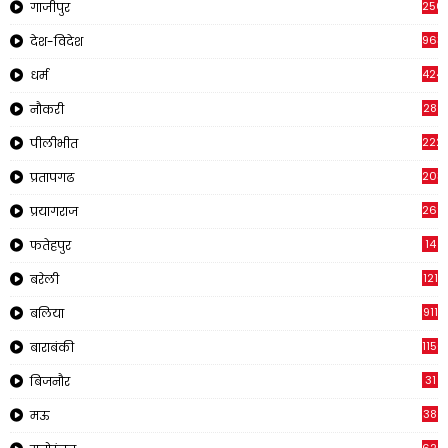
250
गाजीपुर
963
देश-विदेश
424
धर्म
28
नौकरी
222
पीलीभीत
203
प्रतापगढ
269
प्रयागराज
14
फतेहपुर
121
बरेली
911
बलिया
1150
बाराबंकी
31
बिजनौर
38
मऊ