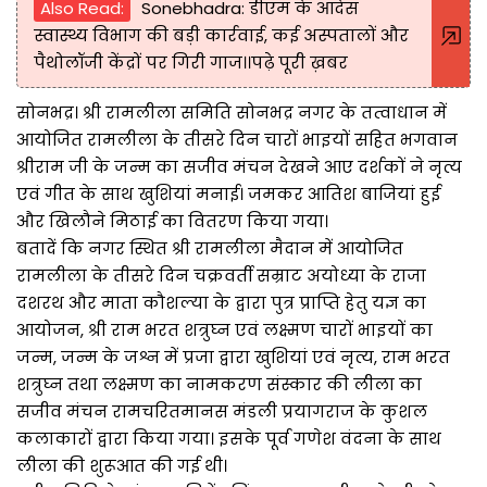
Also Read:
Sonebhadra: डीएम के आदेस
स्वास्थ्य विभाग की बड़ी कार्रवाई, कई अस्पतालों और
पैथोलॉजी केंद्रों पर गिरी गाज।।पढ़े पूरी ख़बर
सोनभद्र। श्री रामलीला समिति सोनभद्र नगर के तत्वाधान में
आयोजित रामलीला के तीसरे दिन चारों भाइयों सहित भगवान
श्रीराम जी के जन्म का सजीव मंचन देखने आए दर्शकों ने नृत्य
एवं गीत के साथ खुशियां मनाई। जमकर आतिश बाजियां हुई
और खिलौने मिठाई का वितरण किया गया।
बतादें कि नगर स्थित श्री रामलीला मैदान में आयोजित
रामलीला के तीसरे दिन चक्रवर्ती सम्राट अयोध्या के राजा
दशरथ और माता कौशल्या के द्वारा पुत्र प्राप्ति हेतु यज्ञ का
आयोजन, श्री राम भरत शत्रुघ्न एवं लक्ष्मण चारों भाइयों का
जन्म, जन्म के जश्न में प्रजा द्वारा खुशियां एवं नृत्य, राम भरत
शत्रुघ्न तथा लक्ष्मण का नामकरण संस्कार की लीला का
सजीव मंचन रामचरितमानस मंडली प्रयागराज के कुशल
कलाकारों द्वारा किया गया। इसके पूर्व गणेश वंदना के साथ
लीला की शुरूआत की गई थी।