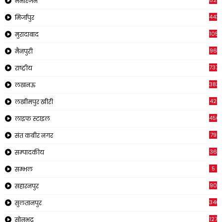
622
मनोरंजन
443
मिर्जापुर
1057
मुरादाबाद
96
मैनपुरी
737
राष्ट्रीय
383
लखनऊ
42
लखीमपुर खीरी
456
लाइफ स्टाइल
79
संत कबीर नगर
36
सम्पादकीय
5
सम्भल
90
सहारनपुर
340
सुलतानपुर
1271
सोनभद्र