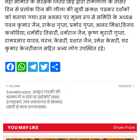
वही समिति के संरक्षक जितेंद्र सिंह द्वारा रामलीला के तीसरे
दिन से प्रत्येक दिन की लीला की सूची क्रमशः पढ़कर दर्शकों
को बताया गया। इस अवसर पर मुख्य रूप से समिति के अध्यक्ष
पवन कुमार जैन, राकेश गुप्ता, प्रमोद गुप्ता, आनंद मिश्रा,विजय
कनोडिया, धर्मवीर तिवारी, धर्मराज जैन, कृष्ण मुरारी गुप्ता,
रामप्रसाद यादव, चंदन, केसरी, प्रशांत जैन, उमेश केसरी, चंद्र
कुमार केजरीवाल सहित अन्य लोग उपस्थित रहे।
F
W
T
T
S
a
h
e
w
h
c
a
l
i
a
e
t
e
t
r
b
s
g
t
e
OLDER
NEWER
o
A
r
e
Sonebhadra: अपहृत लड़की की
o
p
a
r
बरामदगी न होने पर हाईकोर्ट सख्त,
k
p
m
इलाहाबाद उच्च न्यायालय ने सोनभद्र
एसपी से मांगा हलफनामा।
YOU MAY LIKE
Show more