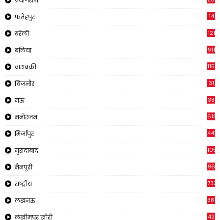
प्रयागराज
14
फतेहपुर
121
बरेली
911
बलिया
1150
बाराबंकी
31
बिजनौर
38
मऊ
618
मनोरंजन
441
मिर्जापुर
1057
मुरादाबाद
96
मैनपुरी
733
राष्ट्रीय
3816
लखनऊ
42
लखीमपुर खीरी