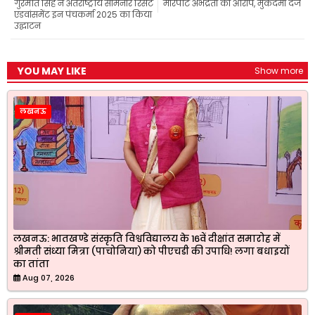
गुरमीत सिंह ने अंतर्राष्ट्रीय सेमिनार रिसेंट
मारपीट अभद्रता का आरोप, मुकदमा दर्ज
k
p
m
एडवांसमेंट इन पंचकर्मा 2025 का किया
उद्घाटन
YOU MAY LIKE
Show more
लखनऊ
लखनऊ: भातखण्डे संस्कृति विश्वविद्यालय के 16वें दीक्षांत समारोह में
श्रीमती संध्या मित्रा (पाचोनिया) को पीएचडी की उपाधि! लगा बधाइयों
का तांता
Aug 07, 2026