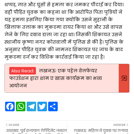
थप्पड़, लात और घूंसों से हमला कर जमकर पीटाई कर दिया।
वही पीड़ित युवक का कहना था कि आरोपित पिता पुत्रियों ने
यह हमला इसलिए किया गया क्योंकि उसने सुहानी के
खिलाफ तलाक का मुकदमा दायर किया था और उसे वापस
लेने के लिए दबाव डाला जा रहा था। जिसकी शिकायत उसने
स्थानीय कृष्णा नगर कोतवाली में पुलिस से की है। पुलिस के
अनुसार पीड़ित युवक की नामजद शिकायत पर जांच के बाद
मुकदमा दर्ज कर विधिक कार्रवाई किया जा रहा है।
Also Read:
लखनऊः एक पहेल वेलफेयर
फाउंडेशन द्वारा शाम ए खास कार्यक्रम का भव्य
आयोजन
F
W
T
T
S
a
h
e
w
h
c
a
l
i
a
e
t
e
t
r
b
s
g
t
e
OLDER
NEWER
o
A
r
e
उत्तराखड: पूर्व राज्यपाल लेफ्टिनेंट जनरल
लखनऊ: महिला ने युवक पर लगाया
o
p
a
r