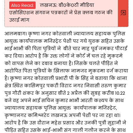
Also Read:
लखनऊ: बी०के०टी मीडिया
एसोसिएशन संगठन पत्रकारों ने प्रेस क्लब गठन की
उठाई मांग
आलमबाग। कृष्णा नगर कोतवाली न्यायालय सहायक पुलिस
आयुक्त कार्यपालक मजिस्ट्रेट पेशी पर गये युवक सहित उसके
भाई भाभी की पिता पुत्रियों ने बीते चार माह पूर्व जमकर पीटाई
कर दिया। आरोप है कि उक्त लोगों ने कोर्ट में चल रहे मुकदमे
को वापस लेने का दबाव बनाया है। जिसके चलते पीड़ित ने
आरोपित पिता पुत्रियों के खिलाफ नामजद मुकदमा दर्ज कराया
है। कृष्णा नगर कोतवाली प्रभारी पी के सिंह ने बताया कि थाना
क्षेत्र स्थित कासिमपुर पकरी विराट नगर निवासी तरुण कुमार
पुत्र गौरी शंकर के अनुसार बीते 2 अप्रैल की सुबह करीब 10.22
बजे वह अपने भाई सचिन कुमार भाभी आरती कश्यप के साथ
न्यायालय सहायक पुलिस आयुक्त कार्यपालक मजिस्ट्रेट,
कृष्णानगर कमिश्नरेट लखनऊ अपनी पेशी पर जा रहा था।
आरोप है कि उस दौरान महेश प्रसाद और उनकी पुत्री सुहानी ने
पीड़ित सहित उसके भाई-भाभी संग गाली गलौज करने के साथ