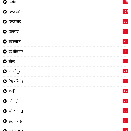
4751
अमेठी
1375
उत्तर प्रदेश
2651
उत्तराखंड
308
उन्नाव
959
कन्नौज
13
कुशीनगर
894
खेल
244
गाजीपुर
959
देश-विदेश
423
धर्म
28
नौकरी
2210
पीलीभीत
2019
प्रतापगढ
269