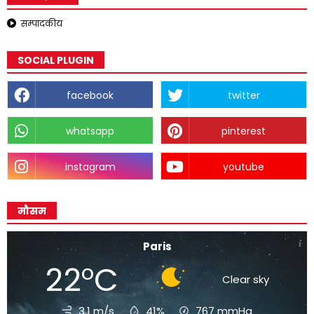
सम्पादकीय
SOCIAL PLUGIN
facebook
twitter
whatsapp
pinterest
instagram
youtube
मौसम
Paris
22°C
Clear sky
3.1 m/s
41%
767
mmHg