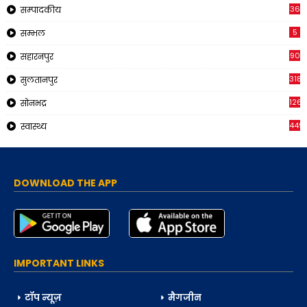
36
सम्पादकीय
5
सम्भल
90
सहारनपुर
318
सुलतानपुर
126
सोनभद्र
449
स्वास्थ्य
DOWNLOAD THE APP
IMPORTANT LINKS
टॉप न्यूज़
मैगजीन