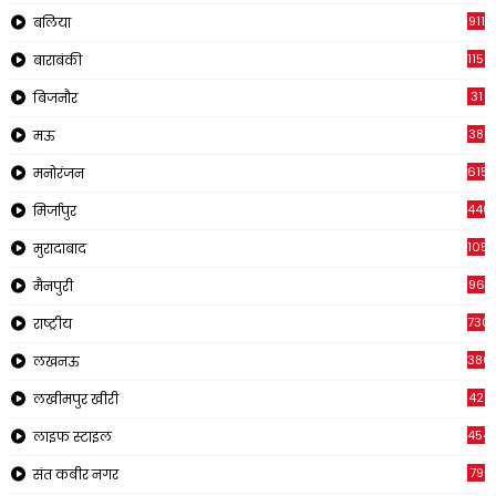
911
बलिया
1150
बाराबंकी
31
बिजनौर
38
मऊ
615
मनोरंजन
440
मिर्जापुर
105
मुरादाबाद
96
मैनपुरी
730
राष्ट्रीय
380
लखनऊ
42
लखीमपुर खीरी
454
लाइफ स्टाइल
79
संत कबीर नगर