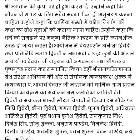
भी भगवान की कृपा पर ही हुआ करता है। उन्होने कहा कि
जीवन में मंगल के लिए सदैव सदमार्ग का ही अनुसरण करना
चाहिए। उन्होने कहा कि धार्मिक ग्रन्थों में चरित्र निर्माण की
कथा का बोध युवाओं को कराया जाना चाहिए। उन्होने कहा कि
धर्म को समझने पर मनुष्य नैतिक आचरण के प्रति लगनशील
स्वतः हो जाया करता है। आयोजन में चेयरपर्सन अनीता द्विवेदी
तथा प्रतिनिधि संतोष द्विवेदी ने सभासदों व श्रद्धालुओं की ओर से
आचार्य पं0 देवव्रत जी महराज को अंगवस्त्रम तथा श्रीफल व
पुष्पगुच्छ प्रदान कर सम्मानित किया। वहीं श्रीरामचरितमानस
ग्रंथ संरक्षा अभियान की ओर से संयोजक ज्ञानप्रकाश शुक्ल ने
कथाव्यास पं. आचार्य देवव्रत जी महराज को धार्मिक ग्रन्थ प्रदान
किया। कार्यक्रम का संयोजन समाजसेविका जावित्री देवी
द्विवेदी व संचालन शास्त्री सौरभ त्रिपाठी ने किया। इस मौके पर
निधि द्विवेदी, बीना द्विवेदी, ममता द्विवेदी, पूनम द्विवेदी, अधिवक्ता
अखिलेश द्विवेदी, पूर्व प्रधान बृजेश द्विवेदी, राजकुमार मिश्र,
दिनेश सिंह, सोनू शुक्ला, अनुराग पाण्डेय, विमलेश द्विवेदी,
दिलीप पाण्डेय, अवनीश शुक्ल, पवन शुक्ल, चंदन पाण्डेय, जय
सिंह आदि रहे।