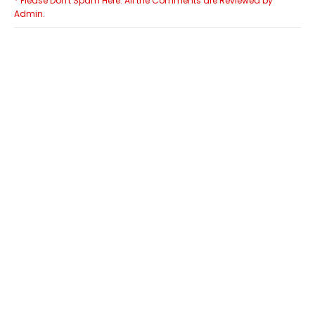
* Please Don't Spam Here. All the Comments are Reviewed by
Admin.