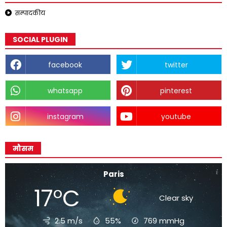
सम्पादकीय
SOCIAL PLUGIN
facebook
twitter
whatsapp
pinterest
instagram
youtube
मौसम
Paris
17°C
Clear sky
2.5 m/s
55%
769
mmHg