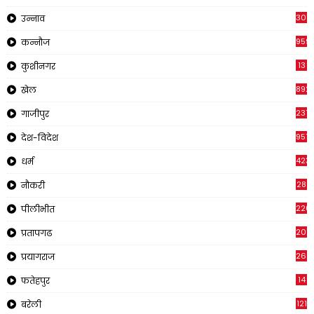
308
उन्नाव
959
कन्नौज
13
कुशीनगर
892
खेल
237
गाजीपुर
957
देश-विदेश
423
धर्म
28
नौकरी
220
पीलीभीत
2011
प्रतापगढ
269
प्रयागराज
14
फतेहपुर
121
बरेली