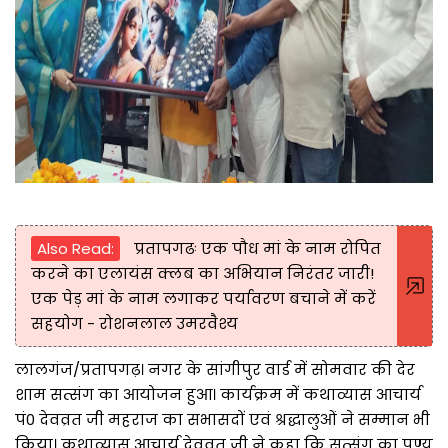
Also Read:
प्रतापगढः एक पौध मां के नाम रोपित
करने का एलायंस क्लब का अभियान निरंतर जारी!
एक पेड़ मां के नाम लगाकर पर्यावरण बचाने में करें
सहयोग - रोशनलाल उमरवैश्य
लालगंज/प्रतापगढ़। नगर के सांगीपुर वार्ड में सोमवार की देर
शाम सत्संग का आयोजन हुआ। कार्यक्रम में कथाव्यास आचार्य
पं0 देवव्रत जी महराज का सभासदों एवं श्रद्धालुओं ने सम्मान भी
किया। कथाव्यास आचार्य देवव्रत जी ने कहा कि सत्संग का पुण्य