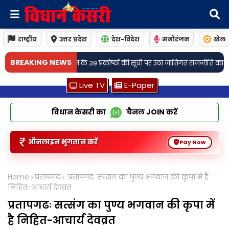
राष्ट्रीय
उत्तर प्रदेश
देश-विदेश
मनोरंजन
खेल
•
BREAKING NEWS
्रकोष्ठों की सूची पर उठा जातिगत राजनीति का सवाल
अतिपिछड़ों को अलग प्रकोष्ठों मे
Live TV
E-Paper
विधान केसरी का
चैनल
JOIN
करें
ऑनलाइन भुगतान करें
Pay Now
Home
प्रतापगढ
प्रतापगढः सत्संग का पुण्य भगवान की कृपा में है
निहित-आचार्य देवव्रत
प्रतापगढः सत्संग का पुण्य भगवान की कृपा में
है निहित-आचार्य देवव्रत