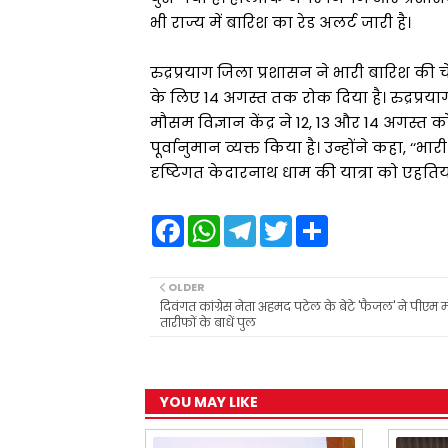
भी राज्य में बारिश का रेड अलर्ट जारी है।
रुद्रप्रयाग जिला प्रशासन ने भारी बारिश की
के लिए 14 अगस्त तक रोक दिया है। रुद्रप्रया
मौसम विज्ञान केंद्र ने 12, 13 और 14 अगस्त को
पूर्वानुमान व्यक्त किया है। उन्होंने कहा, ‘‘भा
दृष्टिगत केदारनाथ धाम की यात्रा को एहतिय
F
W
T
T
S
a
h
e
w
h
c
a
l
i
a
e
t
e
t
r
b
s
g
t
e
OLDER
o
A
r
e
दिवंगत कांग्रेस नेता अहमद पटेल के बेटे 'फैजल' ने पीएम 
o
p
a
r
तारीफों के बाधें पुल
k
p
m
YOU MAY LIKE