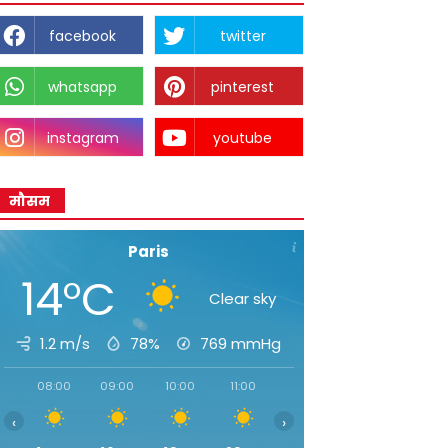
facebook
twitter
whatsapp
pinterest
instagram
youtube
मौसम
Paris
14°C
Clear sky
1.2 m/s
78%
769
mmHg
08:00
09:00
10:00
11:00
12:00
13:00
14:00
‹
›