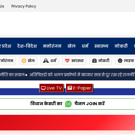
 Us
Privacy Policy
र प्रदेश
देश-विदेश
मनोरंजन
खेल
धर्म
स्वास्थ्य
नोकरी
नोरंजन
खेल
धर्म
स्वास्थ्य
नोकरी
लाइफ 
•
ग प्रकोष्ठों में बांटकर सत्ता से दूर रख रहे राजनीतिक दल—विनेश ठाकुर ‘कर्पूरी’
इ
Live TV
E-Paper
विधान केसरी का
चैनल
JOIN
करें