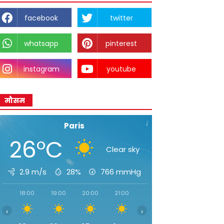
facebook
twitter
whatsapp
pinterest
instagram
youtube
मौसम
Paris
26°C
Clear sky
2.9 m/s
28%
766
mmHg
18:00
19:00
20:00
21:00
22:00
23:00
00:0
‹
›