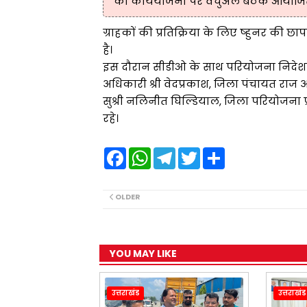
की कार्ययोजना पर वर्चुअल बैठक आयोज
ग्राहकों की प्रतिक्रिया के लिए ष्हुनर की छाप
है।
इस दौरान सीडीओ के साथ परियोजना निदेशक
अधिकारी श्री वेदप्रकाश, जिला पंचायत राज
सुश्री नलिनीत घिल्डियाल, जिला परियोजना 
रहे।
F
W
T
T
S
a
h
e
w
h
c
a
l
i
a
e
t
e
t
r
b
s
g
t
e
OLDER
o
A
r
e
o
p
a
r
k
p
m
YOU MAY LIKE
उत्तराखंड
उत्तराखंड