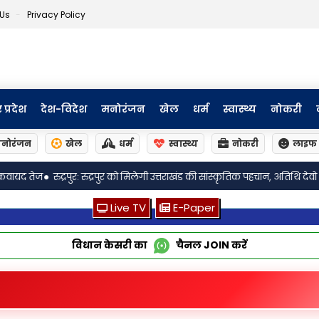
 Us
Privacy Policy
र प्रदेश
देश-विदेश
मनोरंजन
खेल
धर्म
स्वास्थ्य
नोकरी
नोरंजन
खेल
धर्म
स्वास्थ्य
नोकरी
लाइफ 
खंड की सांस्कृतिक पहचान, अतिथि देवो भवः की परम्परा पर आधारित बनेगा भव्य प्रवेश द्वा
Live TV
E-Paper
विधान केसरी का
चैनल
JOIN
करें