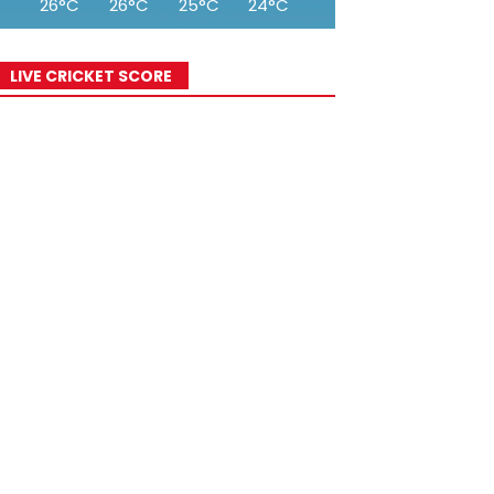
26°C
26°C
25°C
24°C
23°C
22°C
21°C
LIVE CRICKET SCORE