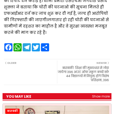
की रिपोर्ट दर्ज कराई है। थाना प्रभारी एसएचओ जगदीश प्रसाद
शुक्ला ने बताया कि चोरी की घटनाओं की सूचना मिलते ही
एफआईआर दर्ज कर जांच शुरू कर दी गई है, जल्द ही आरोपियों
की गिरफ्तारी की जाएगी।लगातार हो रही चोरी की घटनाओं से
ग्रामीणों में दहशत का माहौल है और वे सुरक्षा व्यवस्था मजबूत
करने की मांग कर रहे हैं।
F
W
T
T
S
a
h
e
w
h
c
a
l
i
a
e
t
e
t
r
b
s
g
t
e
OLDER
NEWER
o
A
r
e
बाराबंकीः शिक्षा की मुख्यधारा से जोड़ा
o
p
a
r
जायेगा 396 आउट ऑफ स्कूल बच्चों को!
k
p
m
44 विद्यालयों में नियुक्त होंगे विशेष
प्रशिक्षक, 396
YOU MAY LIKE
Show more
बाराबंकी