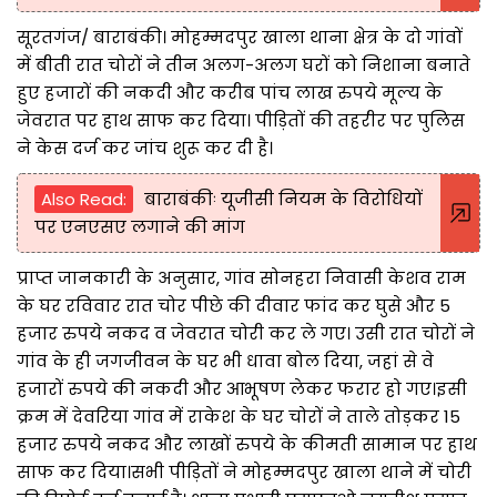
सूरतगंज/ बाराबंकी। मोहम्मदपुर खाला थाना क्षेत्र के दो गांवों
में बीती रात चोरों ने तीन अलग-अलग घरों को निशाना बनाते
हुए हजारों की नकदी और करीब पांच लाख रुपये मूल्य के
जेवरात पर हाथ साफ कर दिया। पीड़ितों की तहरीर पर पुलिस
ने केस दर्ज कर जांच शुरू कर दी है।
Also Read:
बाराबंकीः यूजीसी नियम के विरोधियों
पर एनएसए लगाने की मांग
प्राप्त जानकारी के अनुसार, गांव सोनहरा निवासी केशव राम
के घर रविवार रात चोर पीछे की दीवार फांद कर घुसे और 5
हजार रुपये नकद व जेवरात चोरी कर ले गए। उसी रात चोरों ने
गांव के ही जगजीवन के घर भी धावा बोल दिया, जहां से वे
हजारों रुपये की नकदी और आभूषण लेकर फरार हो गए।इसी
क्रम में देवरिया गांव में राकेश के घर चोरों ने ताले तोड़कर 15
हजार रुपये नकद और लाखों रुपये के कीमती सामान पर हाथ
साफ कर दिया।सभी पीड़ितों ने मोहम्मदपुर खाला थाने में चोरी