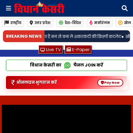
राष्ट्रीय
उत्तर प्रदेश
देश-विदेश
मनोरंजन
खेल
•
BREAKING NEWS
ने का है मन तो बना लें शकरकंदी की क्रिस्पी कटलेट
खौफनाक वारदात! महिला ने बेटी
Live TV
E-Paper
विधान केसरी का
चैनल
JOIN
करें
ऑनलाइन भुगतान करें
Pay Now