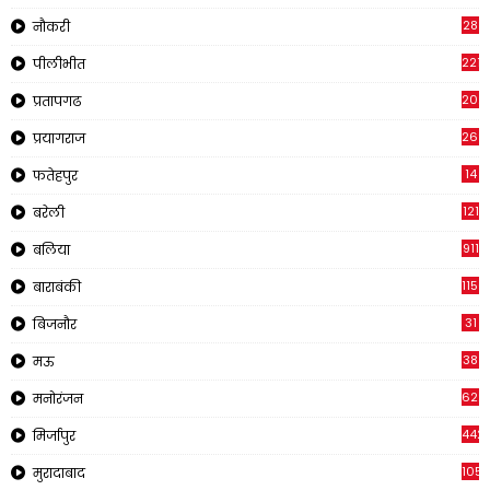
28
नौकरी
2218
पीलीभीत
202
प्रतापगढ
269
प्रयागराज
14
फतेहपुर
121
बरेली
911
बलिया
1150
बाराबंकी
31
बिजनौर
38
मऊ
622
मनोरंजन
442
मिर्जापुर
1057
मुरादाबाद