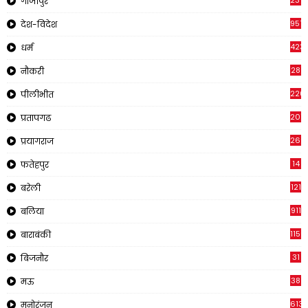
237
गाजीपुर
957
देश-विदेश
423
धर्म
28
नौकरी
220
पीलीभीत
2011
प्रतापगढ
269
प्रयागराज
14
फतेहपुर
121
बरेली
911
बलिया
1150
बाराबंकी
31
बिजनौर
38
मऊ
613
मनोरंजन