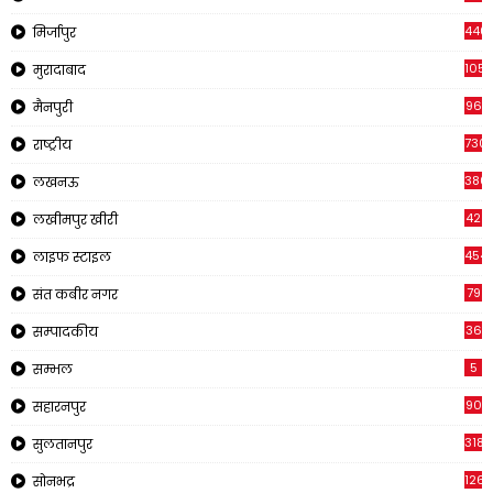
440
मिर्जापुर
105
मुरादाबाद
96
मैनपुरी
730
राष्ट्रीय
380
लखनऊ
42
लखीमपुर खीरी
454
लाइफ स्टाइल
79
संत कबीर नगर
36
सम्पादकीय
5
सम्भल
90
सहारनपुर
318
सुलतानपुर
126
सोनभद्र