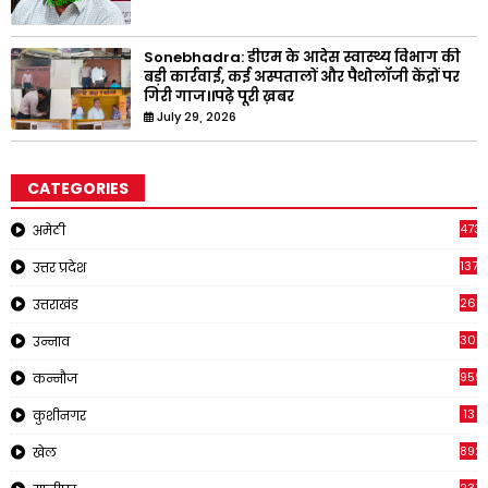
Sonebhadra: डीएम के आदेस स्वास्थ्य विभाग की
बड़ी कार्रवाई, कई अस्पतालों और पैथोलॉजी केंद्रों पर
गिरी गाज।।पढ़े पूरी ख़बर
July 29, 2026
CATEGORIES
473
अमेठी
1371
उत्तर प्रदेश
263
उत्तराखंड
308
उन्नाव
959
कन्नौज
13
कुशीनगर
892
खेल