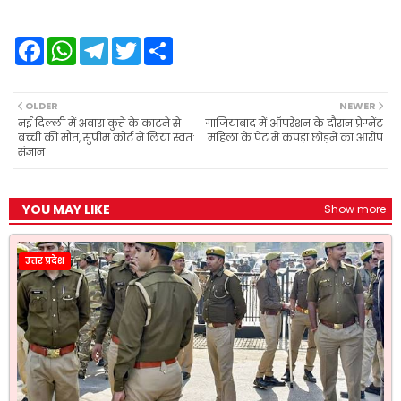
F
W
T
T
S
a
h
e
w
h
c
a
l
i
a
e
t
e
t
r
b
s
g
t
e
OLDER
NEWER
o
A
r
e
नई दिल्ली में अवारा कुत्ते के काटने से
गाजियाबाद में ऑपरेशन के दौरान प्रेग्नेंट
o
p
a
r
बच्ची की मौत, सुप्रीम कोर्ट ने लिया स्वत:
महिला के पेट में कपड़ा छोड़ने का आरोप
k
p
m
संज्ञान
YOU MAY LIKE
Show more
उत्तर प्रदेश