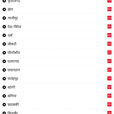
13
कुशीनगर
894
खेल
244
गाजीपुर
959
देश-विदेश
423
धर्म
28
नौकरी
2210
पीलीभीत
2019
प्रतापगढ
269
प्रयागराज
14
फतेहपुर
121
बरेली
911
बलिया
1150
बाराबंकी
31
बिजनौर