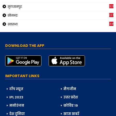
328
सुलतानपुर
1270
सोनभद्र
449
स्वास्थ्य
DOWNLOAD THE APP
IMPORTANT LINKS
टॉप न्यूज़
मैगजीन
IPL 2023
उत्तर प्रदेश
मनोरंजन
कोविड 19
देश दुनिया
खास खबरें