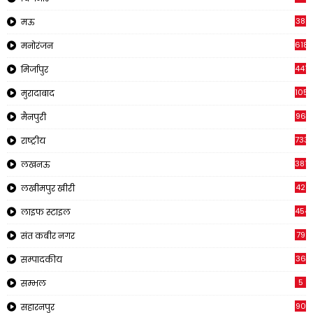
38
मऊ
618
मनोरंजन
441
मिर्जापुर
1057
मुरादाबाद
96
मैनपुरी
733
राष्ट्रीय
3816
लखनऊ
42
लखीमपुर खीरी
454
लाइफ स्टाइल
79
संत कबीर नगर
36
सम्पादकीय
5
सम्भल
90
सहारनपुर