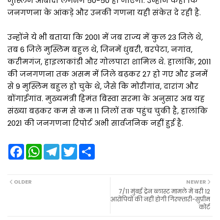
मुस्लिम आबादी लगभग 50-50 हो जाएगी. उन्होंने कहा कि
जनगणना के आंकड़े और उनकी गणना यही संकेत दे रही है.
उन्होंने ये भी बताया कि 2001 में जब राज्य में कुल 23 जिले थे,
तब 6 जिले मुस्लिम बहुल थे, जिनमें धुबरी, बरपेटा, नगांव,
करीमगंज, हाइलाकांडी और गोलपारा शामिल थे. हालांकि, 2011
की जनगणना तक असम में जिले बढ़कर 27 हो गए और इनमें
से 9 मुस्लिम बहुल हो चुके थे, जैसे कि मोरीगांव, दारांग और
बोंगाईगांव. मुख्यमंत्री हिमंत बिस्वा सरमा के अनुसार अब यह
संख्या बढ़कर कम से कम 11 जिलों तक पहुंच चुकी है, हालांकि
2021 की जनगणना रिपोर्ट अभी सार्वजनिक नहीं हुई है.
F
W
T
T
S
a
h
e
w
h
c
a
l
i
a
e
t
e
t
r
b
s
g
t
e
OLDER
NEWER
o
A
r
e
7/11 मुंबई ट्रेन ब्लास्ट मामले में बरी 12
o
p
a
r
आरोपियों की नहीं होगी गिरफ्तारी-सुप्रीम
k
p
m
कोर्ट