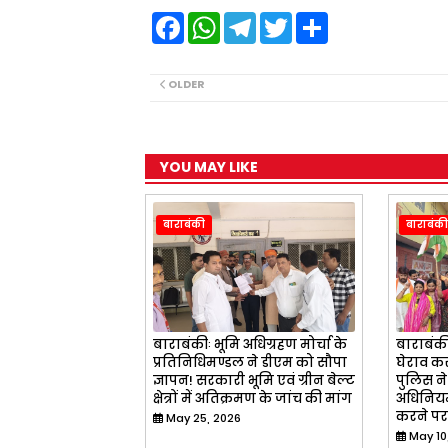
F
W
T
T
S
a
h
e
w
h
c
a
l
i
a
e
t
e
t
r
b
s
g
t
e
OLDER
o
A
r
e
o
p
a
r
k
p
m
YOU MAY LIKE
बाराबंकी
बाराबंकी
बाराबंकीः भूमि अधिग्रहण मोर्चा के
बाराबंकी
प्रतिनिधिमण्डल ने डीएम को सौपा
घेराव कर
ज्ञापन! सरकारी भूमि एवं ग्रीन बेल्ट
पुलिस ने
क्षेत्रों में अतिक्रमण के जांच की मांग
अधिनियम
करने पर
May 25, 2026
May 10