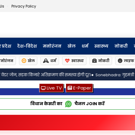
 Us
Privacy Policy
र प्रदेश
देश-विदेश
मनोरंजन
खेल
धर्म
स्वास्थ्य
नोकरी
नोरंजन
खेल
धर्म
स्वास्थ्य
नोकरी
लाइफ 
•
रमण की समस्या होगी दूर।
Sonebhadra: गृहमंत्री अमित शाह से मिले पूर्व सांसद नरे
Live TV
E-Paper
विधान केसरी का
चैनल
JOIN
करें