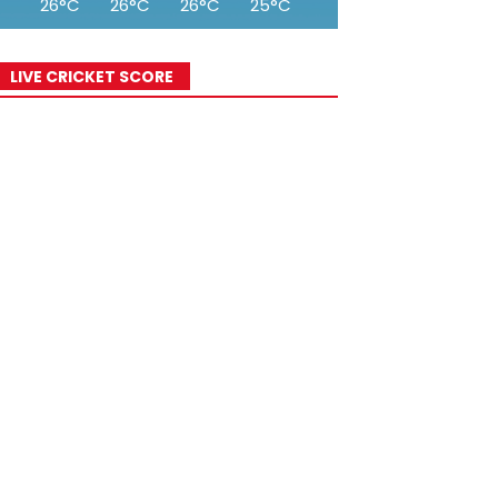
26°C
26°C
26°C
25°C
24°C
23°C
22°
LIVE CRICKET SCORE