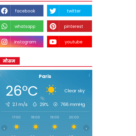
facebook
twitter
whatsapp
pinterest
instagram
youtube
मौसम
Paris
26°C
Clear sky
2.1 m/s
29%
766
mmHg
17:00
18:00
19:00
20:00
21:00
22:00
23:00
‹
›