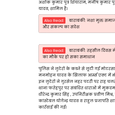
अशोक कुमार पुत्र शियाराम, मनीष कुमार 
यादव, शामिल हैं।
Also Read:
बाराबंकी: नशा मुक्त समाज 
और संकल्प का संदेश
Also Read:
बाराबंकी: तहसील दिवस मे
का मौके पर हो सका समाधान
पुलिस ने लुटेरों के कब्जे से लूटी गई मो
मनमोहन यादव के खिलाफ आर्म्स एक्ट में भ
इन लुटेरों ने गुरसेल नहर पटरी पर राह चलत
थाना फतेहपुर पर संबंधित धाराओं में मुकदमा द
धीरेन्द्र कुमार सिंह , उपनिरीक्षक प्रवीण मिश
कांस्टेबल योगेन्द्र यादव व राहुल प्रजापति 
कार्रवाई की गई।