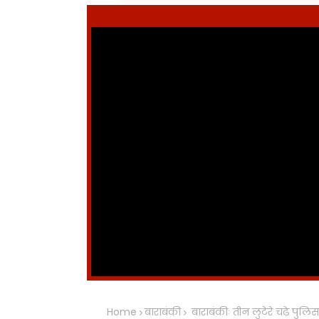
Home
बाराबंकी
बाराबंकीः तीन लुटेरे चढ़े पुलि