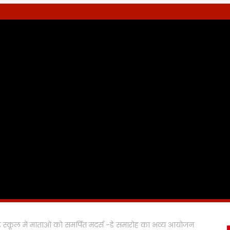
इड स्कूल में माताओं को समर्पित मदर्स -डे समारोह का भव्य आयोजन