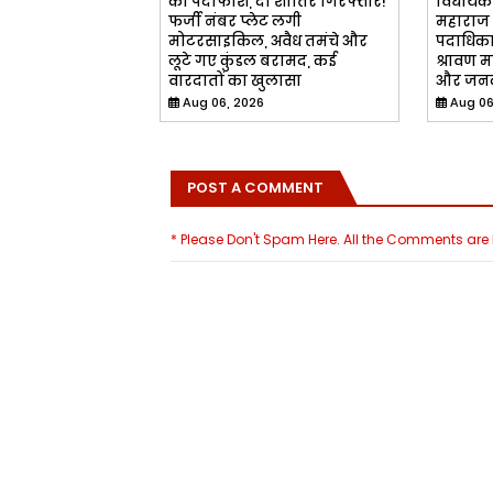
का पर्दाफाश, दो शातिर गिरफ्तार!
विधायक स
फर्जी नंबर प्लेट लगी
महाराज 
मोटरसाइकिल, अवैध तमंचे और
पदाधिकार
लूटे गए कुंडल बरामद, कई
श्रावण म
वारदातों का खुलासा
और जनक
Aug 06, 2026
Aug 06
POST A COMMENT
* Please Don't Spam Here. All the Comments ar