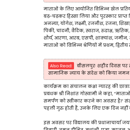
माताओं के लिए आयोजित विभिन्न खेल प्रतियोगित
बढ़-चढ़कर हिस्सा लिया और पुरस्कार प्राप्त क
अनन्या, योगेश, लक्ष्मी, रजनीश, रंजना, शिखा
पिंकी, चांदनी, वैदिक, स्वराज, रुद्राक्ष, ऋतिक, अ
शौर्य, आरणा, आरब, एसपी, शाक्यांश, जमीन,
माताओं को विभिन्न श्रेणियों में प्रथम, द्विती
Also Read:
बीसलपुरः शहीद दिवस पर सप
सामाजिक न्याय के संदेश को किया नमन
कार्यक्रम का संचालन कक्षा ग्यारह की छात्राओ
प्रबंधक श्री निशांत गोस्वामी ने कहा, “मात
समर्पण को स्वीकार करने का अवसर है।” संरक
पहली गुरु होती हैं, उनके लिए एक दिन नहीं
इस अवसर पर विद्यालय की प्रधानाचार्या जया घ
तिवारी, तमन दीक्षित, सुधांशी, प्रज्ञा, काजल, 