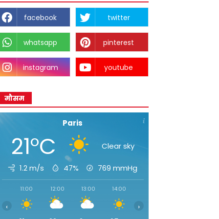
facebook
twitter
whatsapp
pinterest
instagram
youtube
मौसम
Paris
21°C
Clear sky
1.2 m/s
47%
769
mmHg
11:00
12:00
13:00
14:00
15:00
16:00
17:00
‹
›