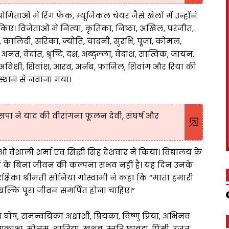
ाओं में रिंग फेंक, म्यूजिकल चेयर जैसे खेलों में उन्होंने
िए। विजेताओं में नित्या, कृतिका, निष्ठा, अखिल, परंजीत,
, कालिंदी, सरिका, ज्योति, चांदनी, सुरभि, पूजा, कोमल,
नंत, वेदांत, श्रृष्टि, दक्ष, अब्दुल्ला, वेदांश, सात्विक, जायन,
 अविशी, शिवांश, आरव, अर्नब, फाजिल, शिवांग और रिया की
य स्थान से नवाजा गया।
ा ने याद की वीरांगना फूलन देवी, संघर्ष और
ं वैशाली शर्मा एवं सिद्धी सिंह देशवार ने किया। विद्यालय के
ाओं के बिना जीवन की कल्पना संभव नहीं है। यह दिन उनके
्षिका श्रीमती सोनिया गोस्वामी ने कहा कि “माता हमारी
 बल्कि पूरा जीवन समर्पित होना चाहिए।”
ोष, समन्वयिका अक्षांशी, प्रियका, विष्णु प्रिया, अभिनव
आकांक्षा, सोनम, शाजिया, खुशबू, स्तुति छाबड़ा, प्रिंसी, रजत