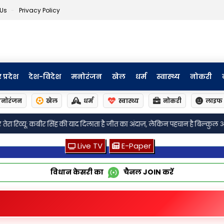
 Us
Privacy Policy
र प्रदेश
देश-विदेश
मनोरंजन
खेल
धर्म
स्वास्थ्य
नोकरी
नोरंजन
खेल
धर्म
स्वास्थ्य
नोकरी
लाइफ 
•
ाता है जीत का अंदाज़, लेकिन पहचान है बिल्कुल अलग
मध्य प्रदेश कांग्रेस के 39 प्
Live TV
E-Paper
विधान केसरी का
चैनल
JOIN
करें