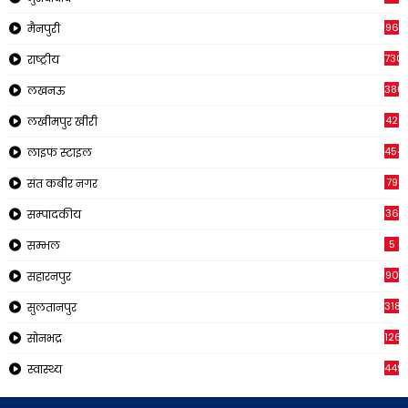
96
मैनपुरी
730
राष्ट्रीय
380
लखनऊ
42
लखीमपुर खीरी
454
लाइफ स्टाइल
79
संत कबीर नगर
36
सम्पादकीय
5
सम्भल
90
सहारनपुर
318
सुलतानपुर
126
सोनभद्र
449
स्वास्थ्य