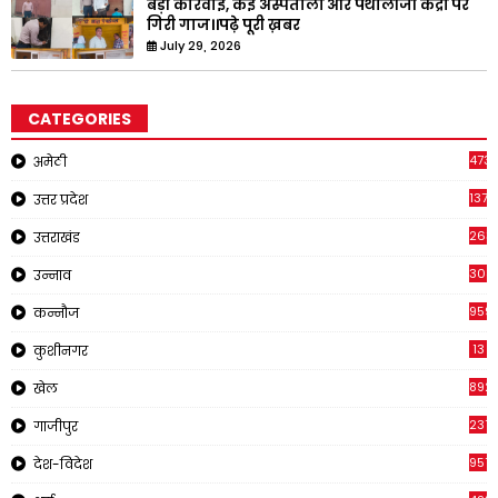
बड़ी कार्रवाई, कई अस्पतालों और पैथोलॉजी केंद्रों पर
गिरी गाज।।पढ़े पूरी ख़बर
July 29, 2026
CATEGORIES
473
अमेठी
1371
उत्तर प्रदेश
263
उत्तराखंड
308
उन्नाव
959
कन्नौज
13
कुशीनगर
892
खेल
237
गाजीपुर
957
देश-विदेश