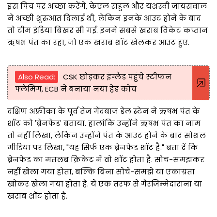
इस पिच पर अच्छा करेंगे, केएल राहुल और यशस्वी जायसवाल
ने अच्छी शुरुआत दिलाई थी, लेकिन इनके आउट होने के बाद
तो टीम इंडिया बिखर सी गई. इनमें सबसे खराब विकेट कप्तान
ऋषभ पंत का रहा, जो एक खराब शॉट खेलकर आउट हुए.
Also Read:
CSK छोड़कर इंग्लैंड पहुंचे स्टीफन
फ्लेमिंग, ECB ने बनाया नया हेड कोच
दक्षिण अफ्रीका के पूर्व तेज गेंदबाज डेल स्टेन ने ऋषभ पंत के
शॉट को 'ब्रेनफेड' बताया. हालांकि उन्होंने ऋषभ पंत का नाम
तो नहीं लिखा, लेकिन उन्होंने पंत के आउट होने के बाद सोशल
मीडिया पर लिखा, "यह सिर्फ एक ब्रेनफेड शॉट है." बता दें कि
ब्रेनफेड का मतलब क्रिकेट में वो शॉट होता है. सोच-समझकर
नहीं खेला गया होता, बल्कि बिना सोचे-समझे या एकाग्रता
खोकर खेला गया होता है. ये एक तरफ से गैरजिम्मेदाराना या
खराब शॉट होता है.