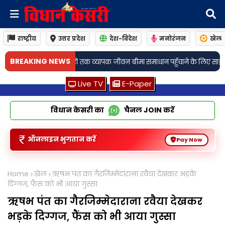
राष्ट्रीय
उत्तर प्रदेश
देश-विदेश
मनोरंजन
खेल
•
BREAKING NEWS
व्यापक जीवन बीमा समाधान पहुँचाने के लिए साझेदारी की
जामो: अगली तारीख 19 अगस्
Live TV
E-Paper
विधान केसरी का
चैनल
JOIN
करें
ऑनलाइन भुगतान करें
Pay Now
Home
खेल
ऋषभ पंत का गैरजिम्मेदाराना रवैया देखकर भड़के
दिग्गज, फैंस को भी आया गुस्सा
ऋषभ पंत का गैरजिम्मेदाराना रवैया देखकर
भड़के दिग्गज, फैंस को भी आया गुस्सा