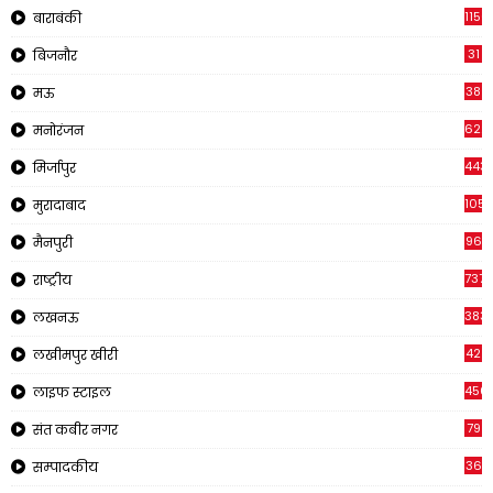
1150
बाराबंकी
31
बिजनौर
38
मऊ
622
मनोरंजन
443
मिर्जापुर
1057
मुरादाबाद
96
मैनपुरी
737
राष्ट्रीय
383
लखनऊ
42
लखीमपुर खीरी
456
लाइफ स्टाइल
79
संत कबीर नगर
36
सम्पादकीय