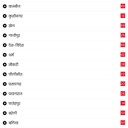
959
कन्नौज
13
कुशीनगर
898
खेल
250
गाजीपुर
963
देश-विदेश
424
धर्म
28
नौकरी
222
पीलीभीत
203
प्रतापगढ
269
प्रयागराज
14
फतेहपुर
121
बरेली
911
बलिया