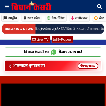
राष्ट्रीय
उत्तर प्रदेश
देश-विदेश
मनोरंजन
खेल
•
BREAKING NEWS
 लिमिटेड ने लखनऊ में आश्रयम फेज-11 किया लॉन्च
लखनऊः 94 वाँ निशुल्क स्वास्थ्
Live TV
E-Paper
विधान केसरी का
चैनल
JOIN
करें
ऑनलाइन भुगतान करें
Pay Now