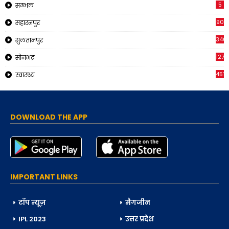
5
सम्भल
90
सहारनपुर
340
सुलतानपुर
1271
सोनभद्र
451
स्वास्थ्य
DOWNLOAD THE APP
IMPORTANT LINKS
टॉप न्यूज़
मैगजीन
IPL 2023
उत्तर प्रदेश