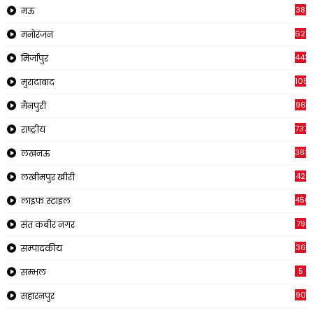
38
मऊ
622
मनोरंजन
443
मिर्जापुर
1057
मुरादाबाद
96
मैनपुरी
737
राष्ट्रीय
383
लखनऊ
42
लखीमपुर खीरी
456
लाइफ स्टाइल
79
संत कबीर नगर
36
सम्पादकीय
5
सम्भल
90
सहारनपुर