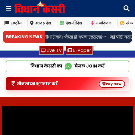
राष्ट्रीय
उत्तर प्रदेश
देश-विदेश
मनोरंजन
खेल
•
BREAKING NEWS
वाद! “कैसा हो अपना उत्तराखंड?” - नई पीढ़ी बताएगी अगले पांच वर्षों का विजन
लखनऊ: ह
Live TV
E-Paper
विधान केसरी का
चैनल
JOIN
करें
ऑनलाइन भुगतान करें
Pay Now