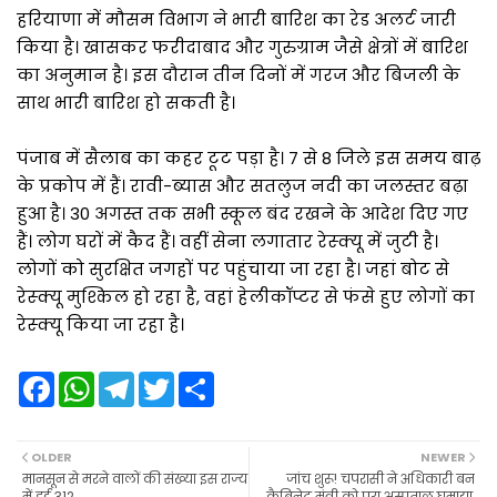
हरियाणा में मौसम विभाग ने भारी बारिश का रेड अलर्ट जारी
किया है। खासकर फरीदाबाद और गुरुग्राम जैसे क्षेत्रों में बारिश
का अनुमान है। इस दौरान तीन दिनों में गरज और बिजली के
साथ भारी बारिश हो सकती है।
पंजाब में सैलाब का कहर टूट पड़ा है। 7 से 8 जिले इस समय बाढ़
के प्रकोप में हैं। रावी-ब्यास और सतलुज नदी का जलस्तर बढ़ा
हुआ है। 30 अगस्त तक सभी स्कूल बंद रखने के आदेश दिए गए
हैं। लोग घरों में कैद हैं। वहीं सेना लगातार रेस्क्यू में जुटी है।
लोगों को सुरक्षित जगहों पर पहुंचाया जा रहा है। जहां बोट से
रेस्क्यू मुश्किल हो रहा है, वहां हेलीकॉप्टर से फंसे हुए लोगों का
रेस्क्यू किया जा रहा है।
F
W
T
T
S
a
h
e
w
h
c
a
l
i
a
e
t
e
t
r
b
s
g
t
e
OLDER
NEWER
o
A
r
e
मानसून से मरने वालों की संख्या इस राज्य
जांच शुरू! चपरासी ने अधिकारी बन
o
p
a
r
में हुई 312
कैबिनेट मंत्री को पूरा अस्पताल घुमाया,