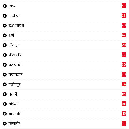
898
खेल
250
गाजीपुर
963
देश-विदेश
424
धर्म
28
नौकरी
222
पीलीभीत
203
प्रतापगढ
269
प्रयागराज
14
फतेहपुर
121
बरेली
911
बलिया
1150
बाराबंकी
31
बिजनौर