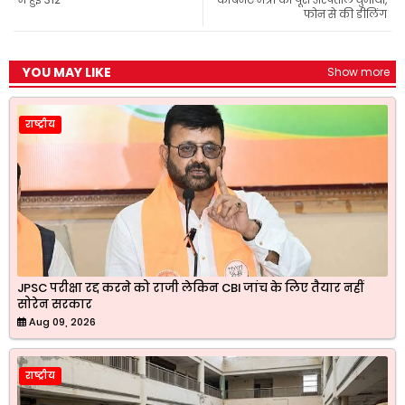
k
p
m
फोन से की डीलिंग
YOU MAY LIKE
Show more
राष्ट्रीय
JPSC परीक्षा रद्द करने को राजी लेकिन CBI जांच के लिए तैयार नहीं
सोरेन सरकार
Aug 09, 2026
राष्ट्रीय