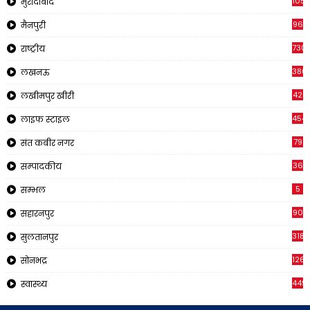
105
मुरादाबाद
96
मैनपुरी
730
राष्ट्रीय
380
लखनऊ
42
लखीमपुर खीरी
454
लाइफ स्टाइल
79
संत कबीर नगर
36
सम्पादकीय
5
सम्भल
90
सहारनपुर
318
सुलतानपुर
126
सोनभद्र
449
स्वास्थ्य