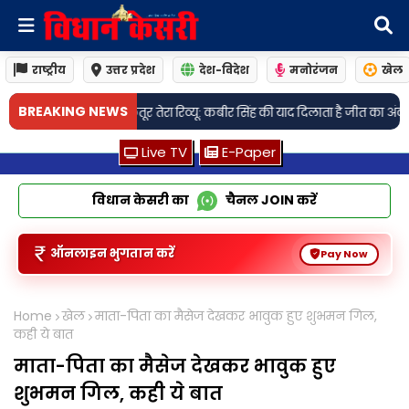
राष्ट्रीय
उत्तर प्रदेश
देश-विदेश
मनोरंजन
खेल
BREAKING NEWS
तेरा रिव्यू: कबीर सिंह की याद दिलाता है जीत का अंदाज़, लेकिन पहचान है बिल्कुल 
Live TV
E-Paper
विधान केसरी का
चैनल
JOIN
करें
ऑनलाइन भुगतान करें
Pay Now
Home
खेल
माता-पिता का मैसेज देखकर भावुक हुए शुभमन गिल,
कही ये बात
माता-पिता का मैसेज देखकर भावुक हुए
शुभमन गिल, कही ये बात