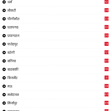
423
धर्म
28
नौकरी
220
पीलीभीत
2011
प्रतापगढ
269
प्रयागराज
14
फतेहपुर
121
बरेली
911
बलिया
1150
बाराबंकी
31
बिजनौर
38
मऊ
615
मनोरंजन
440
मिर्जापुर