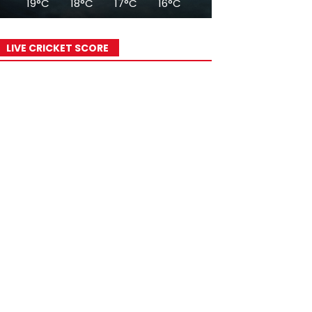
19°C
18°C
17°C
16°C
15°C
15°C
14°
LIVE CRICKET SCORE