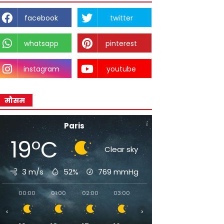
facebook
twitter
whatsapp
pinterest
instagram
youtube
मौसम
Paris
19°C
Clear sky
3 m/s
52%
769
mmHg
00:00
01:00
02:00
03:00
04:00
05:00
06:0
‹
›