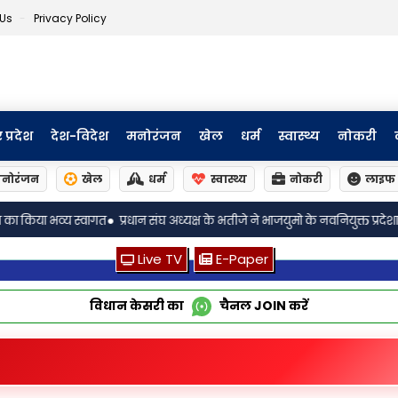
 Us
Privacy Policy
र प्रदेश
देश-विदेश
मनोरंजन
खेल
धर्म
स्वास्थ्य
नोकरी
नोरंजन
खेल
धर्म
स्वास्थ्य
नोकरी
लाइफ 
•
्ष के भतीजे ने भाजयुमो के नवनियुक्त प्रदेशाध्यक्ष का किया भव्य स्वागत
लखनऊ: भातखण्
Live TV
E-Paper
विधान केसरी का
चैनल
JOIN
करें