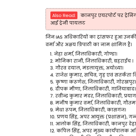
Also Read:
कानपुर एयरपोर्ट पर ट्रेनिं
आई ट्रेनी पायलट
जिन IAS अधिकारियों का ट्रांसफर हुआ उनकी
वर्मा और अक्षय त्रिपाठी का नाम शामिल है।
नेहा शर्मा, जिलाधिकारी, गोण्डा।
मोनिका रानी, जिलाधिकारी, बहराईच ।
गौरव दयाल, मंडलायुक्त, अयोध्या।
राजेश कुमार, सचिव, गृह एवं सतर्कता वि
कृष्णा करूणेश, जिलाधिकारी, गोरखपुर।
दीपक मीणा, जिलाधिकारी, गाजियाबाद।
रवीन्द्र कुमार मंदर, जिलाधिकारी, प्रया
मनीष कुमार वर्मा, जिलाधिकारी, गौतमब
मेधा रूपम, जिलाधिकारी, कासगंज।
प्रणय सिंह, अपर आयुक्त (प्रशासन), गन
आलोक सिंह, जिलाधिकारी, कानपुर देहा
कपिल सिंह, अपर मुख्य कार्यपालक अधि