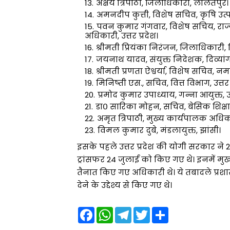
अक्षय त्रिपाठी, जिलाधिकारी, ललितपुर।
अमनदीप कुत्ती, विशेष सचिव, कृषि उत्पा
पवन कुमार गंगवार, विशेष सचिय, राज्य स
अधिकारी, उत्तर प्रदेश।
श्रीमती प्रियंका निरंजन, जिलाधिकारी, म
जयनाथ यादव, संयुक्त निदेशक, दिव्यां
श्रीमती प्रणता ऐश्वर्या, विशेष सचिव, नम
मिनिष्ती एस., सचिव, वित्त विभाग, उत्तर
प्रमोद कुमार उपाध्याय, गन्ना आयुक्त, उत्
डा० सारिका मोहन, सचिव, बेसिक शिक्षा 
अमृत त्रिपाठी, मुख्य कार्यपालक अधिक
विमल कुमार दुबे, मंडलायुक्त, झांसी।
इसके पहले उत्तर प्रदेश की योगी सरकार ने 
ट्रांसफर 24 जुलाई को किए गए थे। इनमें मुख्
तैनात किए गए अधिकारी थे। ये तबादले प्रश
देने के उद्देश्य से किए गए थे।
F
W
T
T
S
a
h
e
w
h
c
a
l
i
a