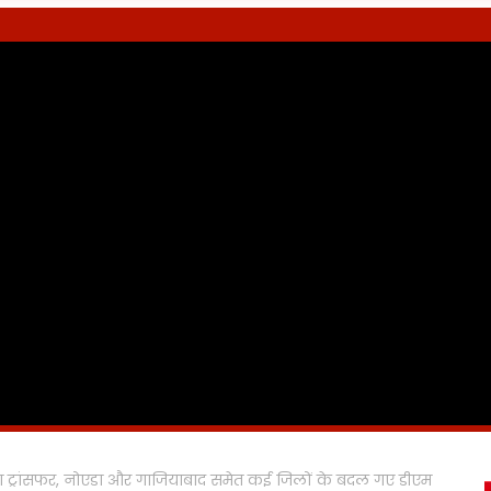
ुआ ट्रांसफर, नोएडा और गाजियाबाद समेत कई जिलों के बदल गए डीएम