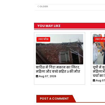
e
t
e
t
r
b
s
g
t
e
OLDER
o
A
r
e
o
p
a
r
k
p
m
YOU MAY LIKE
उत्तर प्रदेश
उत्तर प्रदे
बारिश में गिरा मकान का लिंटर,
यूपी में 
महिला और बच्चे सहित 3 की मौत
महिलाओं 
चर्चा का
Aug 07, 2026
Aug 07
POST A COMMENT