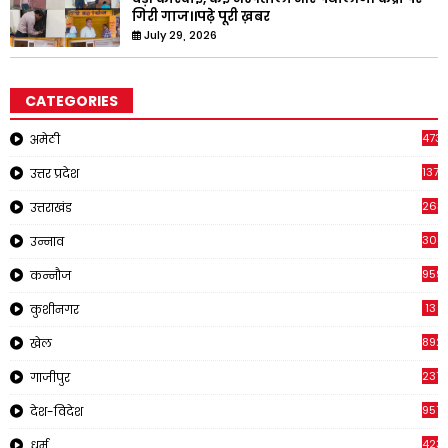
गिरी गाज।।पढ़े पूरी ख़बर
July 29, 2026
CATEGORIES
473
अमेठी
1371
उत्तर प्रदेश
263
उत्तराखंड
308
उन्नाव
959
कन्नौज
13
कुशीनगर
892
खेल
237
गाजीपुर
957
देश-विदेश
423
धर्म