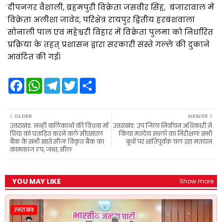
दीपनगर वैशाली, ब्रहमपुरी विक्रेता जसवीर सिंह, बंजारावाल में
विक्रेता अलीशा जावेद, परिक्षेत्र रायपुर द्वितीय हरबंशवाला
सोनाली पाल एवं महेश्वरी विहार में विक्रेता पुलमा को निर्धारित
प्रक्रिया के तहत् प्रशासन द्वारा सरकारी सस्ते गल्ले की दुकाने
आवंटित की गई।
F
W
T
T
S
a
h
e
w
h
c
a
l
i
a
e
t
e
t
r
b
s
g
t
e
OLDER
NEWER
o
A
r
e
उत्तराखंडः नन्ही बालिकाओं की विधवा माँ
उत्तराखंड: उप जिला निर्वाचन अधिकारी ने
o
p
a
r
प्रिया को प्रताड़ित करने वाले सीएसएल
किया मतदेय स्थलों का निरीक्षण! सभी
k
p
m
बैंक के सभी खाते सीज! विकृत बैंक का
बूथों पर शांतिपूर्वक चल रहा मतदान
कामकाज ठप, जब्त, सील
YOU MAY LIKE
Show more
उत्तराखंड