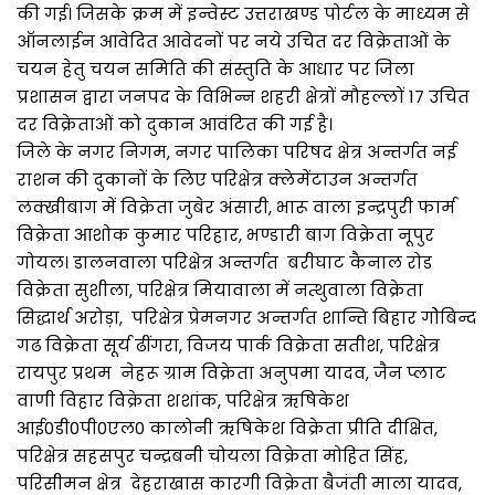
की गई। जिसके क्रम में इन्वेस्ट उत्तराखण्ड पोर्टल के माध्यम से
ऑनलाईन आवेदित आवेदनों पर नये उचित दर विक्रेताओं के
चयन हेतु चयन समिति की संस्तुति के आधार पर जिला
प्रशासन द्वारा जनपद के विभिन्न शहरी क्षेत्रों मौहल्लों 17 उचित
दर विक्रेताओं को दुकान आवंटित की गई है।
जिले के नगर निगम, नगर पालिका परिषद क्षेत्र अन्तर्गत नई
राशन की दुकानों के लिए परिक्षेत्र क्लेमेंटाउन अन्तर्गत
लक्खीबाग में विक्रेता जुबेर अंसारी, भारू वाला इन्द्रपुरी फार्म
विक्रेता आशोक कुमार परिहार, भण्डारी बाग विक्रेता नूपुर
गोयल। डालनवाला परिक्षेत्र अन्तर्गत बरीघाट कैनाल रोड
विक्रेता सुशीला, परिक्षेत्र मियावाला में नत्थुवाला विक्रेता
सिद्धार्थ अरोड़ा, परिक्षेत्र प्रेमनगर अन्तर्गत शान्ति बिहार गोेबिन्द
गढ विक्रेता सूर्य ढींगरा, विजय पार्क विक्रेता सतीश, परिक्षेत्र
रायपुर प्रथम नेहरू ग्राम विक्रेता अनुपमा यादव, जैन प्लाट
वाणी विहार विक्रेता शशांक, परिक्षेत्र ऋषिकेश
आई0डी0पी0एल0 कालोनी ऋषिकेश विक्रेता प्रीति दीक्षित,
परिक्षेत्र सहसपुर चन्द्रबनी चोयला विक्रेता मोहित सिंह,
परिसीमन क्षेत्र देहराखास कारगी विक्रेता बैजंती माला यादव,