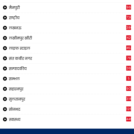
96
मैनपुरी
730
राष्ट्रीय
380
लखनऊ
42
लखीमपुर खीरी
454
लाइफ स्टाइल
79
संत कबीर नगर
36
सम्पादकीय
5
सम्भल
90
सहारनपुर
318
सुलतानपुर
126
सोनभद्र
449
स्वास्थ्य