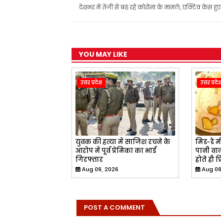
o
A
r
e
देशभर में तेजी से बढ़ रहे कोरोना के मामले, एक्टिव केस ह
o
p
a
r
k
p
m
YOU MAY LIKE
उत्तर प्रदेश
उत्तर प्रदे
युवक की हत्या में साजिश रचने के
मिड-डे म
आरोप में पूर्व प्रेमिका का भाई
पानी वा
गिरफ्तार
होते ही प्
Aug 06, 2026
Aug 06
POST A COMMENT