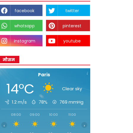
facebook
twitter
whatsapp
pinterest
instagram
youtube
मौसम
Paris
14°C
Clear sky
1.2 m/s
78%
769
mmHg
08:00
09:00
10:00
11:00
12:00
13:00
14:00
‹
›