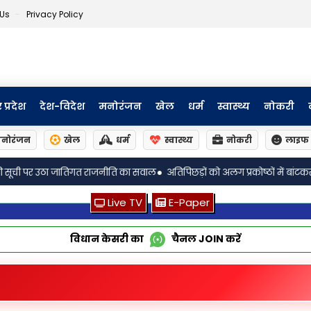
 Us
Privacy Policy
र प्रदेश
देश-विदेश
मनोरंजन
खेल
धर्म
स्वास्थ्य
नोकरी
नोरंजन
खेल
धर्म
स्वास्थ्य
नोकरी
लाइफ 
िपिछड़ों को अलग प्रकोष्ठों में बांटकर सत्ता से दूर रख रहे राजनीतिक दल—विनेश ठाकुर
Live TV
E-Paper
विधान केसरी का
चैनल
JOIN
करें