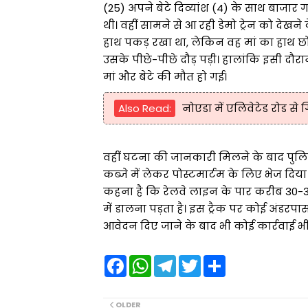
(25) अपने बेटे दिव्यांश (4) के साथ बाजार ग
थी। वहीं सामने से आ रही डेमो ट्रेन को देखने
हाथ पकड़ रखा था, लेकिन वह मां का हाथ छोड़
उसके पीछे-पीछे दौड़ पड़ी। हालांकि इसी दौरा
मां और बेटे की मौत हो गई।
Also Read:
नोएडा में एलिवेटेड रोड स
वहीं घटना की जानकारी मिलने के बाद पुलिस 
कब्जे में लेकर पोस्टमार्टम के लिए भेज दिय
कहना है कि रेलवे लाइन के पार करीब 30-35
में डालना पड़ता है। इस ट्रैक पर कोई अंडरपा
आवेदन दिए जाने के बाद भी कोई कार्रवाई भी 
F
W
T
T
S
a
h
e
w
h
c
a
l
i
a
e
t
e
t
r
b
s
g
t
e
OLDER