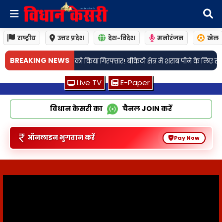
राष्ट्रीय
उत्तर प्रदेश
देश-विदेश
मनोरंजन
खेल
•
BREAKING NEWS
ीकेटी क्षेत्र में शराब पीने के लिए रुपये मांगने को लेकर हुए था विवाद
लखनऊ: सैरप
Live TV
E-Paper
विधान केसरी का
चैनल
JOIN
करें
ऑनलाइन भुगतान करें
Pay Now