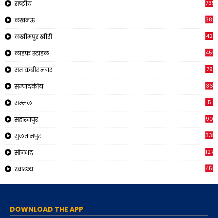
735
राष्ट्रीय
382
लखनऊ
42
लखीमपुर खीरी
455
लाइफ स्टाइल
79
संत कबीर नगर
36
सम्पादकीय
5
सम्भल
90
सहारनपुर
335
सुलतानपुर
1270
सोनभद्र
450
स्वास्थ्य
DOWNLOAD THE APP