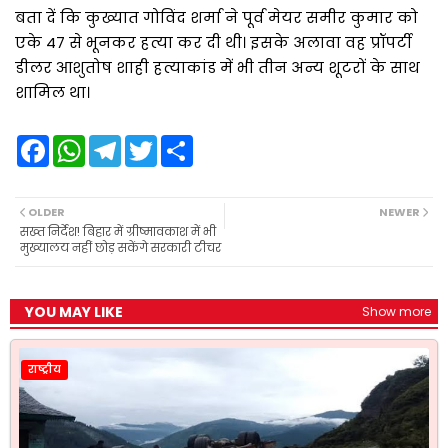
बता दें कि कुख्यात गोविंद शर्मा ने पूर्व मेयर समीर कुमार को
एके 47 से भूनकर हत्या कर दी थी। इसके अलावा वह प्रॉपर्टी
डीलर आशुतोष शाही हत्याकांड में भी तीन अन्य शूटरों के साथ
शामिल था।
F
W
T
T
S
a
h
e
w
h
c
a
l
i
a
e
t
e
t
r
b
s
g
t
e
OLDER
NEWER
o
A
r
e
सख्त निर्देश! बिहार में ग्रीष्मावकाश में भी
o
p
a
r
मुख्यालय नहीं छोड़ सकेंगे सरकारी टीचर
k
p
m
YOU MAY LIKE
Show more
राष्ट्रीय