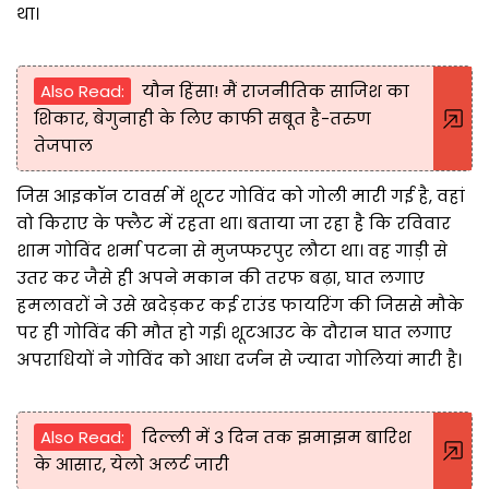
था।
Also Read:
यौन हिंसा! मैं राजनीतिक साजिश का
शिकार, बेगुनाही के लिए काफी सबूत है-तरुण
तेजपाल
जिस आइकॉन टावर्स में शूटर गोविंद को गोली मारी गई है, वहां
वो किराए के फ्लैट में रहता था। बताया जा रहा है कि रविवार
शाम गोविंद शर्मा पटना से मुजप्फरपुर लौटा था। वह गाड़ी से
उतर कर जैसे ही अपने मकान की तरफ बढ़ा, घात लगाए
हमलावरों ने उसे खदेड़कर कई राउंड फायरिंग की जिससे मौके
पर ही गोविंद की मौत हो गई। शूटआउट के दौरान घात लगाए
अपराधियों ने गोविंद को आधा दर्जन से ज्यादा गोलियां मारी है।
Also Read:
दिल्ली में 3 दिन तक झमाझम बारिश
के आसार, येलो अलर्ट जारी