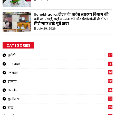
Sonebhadra: डीएम के आदेस स्वास्थ्य विभाग की
बड़ी कार्रवाई, कई अस्पतालों और पैथोलॉजी केंद्रों पर
गिरी गाज।।पढ़े पूरी ख़बर
July 29, 2026
CATEGORIES
473
अमेठी
1371
उत्तर प्रदेश
263
उत्तराखंड
308
उन्नाव
959
कन्नौज
13
कुशीनगर
892
खेल