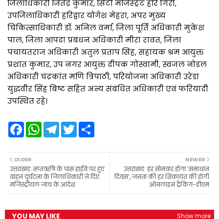
जिलाधिकारी जितेंद्र कुमार, सिटी मजिस्ट्रेट हरि गिरी,
उपजिलाधिकारी हरिद्वार योगेश मेहरा, अपर मुख्य
चिकित्साधिकारी डॉ. अनिल वर्मा, जिला पूर्ति अधिकारी मुकेश
पाल, जिला आपदा प्रबंधन अधिकारी मीरा रावत, जिला
पंचायतराज अधिकारी अतुल प्रताप सिंह, सहायक श्रम आयुक्त
प्रशांत कुमार, उप नगर आयुक्त दीपक गोस्वामी, स्वजल नोडल
अधिकारी चंद्रकांत मणि त्रिपाठी, परियोजना अधिकारी उरेडा
युद्धवीर सिंह बिष्ट सहित अन्य संबंधित अधिकारी एवं फरियादी
उपस्थित रहे।
F
W
T
T
S
a
h
e
w
h
c
a
l
i
a
e
t
e
t
r
b
s
g
t
e
OLDER
NEWER
o
A
r
e
उत्तराखड: सप्तऋषि के पास हाईवे पर हुए
उत्तराखड: हर सोमवार होगा ‘समाधान
o
p
a
r
वाहन दुर्घटना के जिलाधिकारी ने दिए
दिवस’, जनता की हर शिकायत की होगी
k
p
m
मजिस्ट्रीयल जांच के आदेश
ऑनलाइन ट्रैकिंग-डीएम
YOU MAY LIKE
Show more