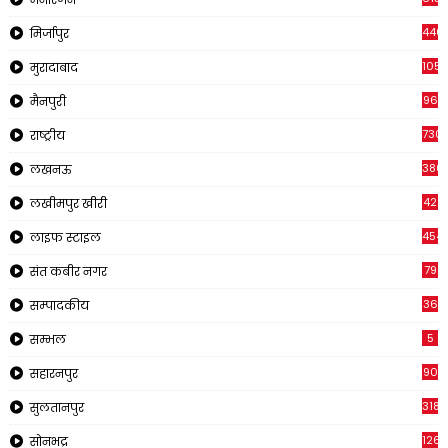
440
मिर्जापुर
105
मुरादाबाद
96
मैनपुरी
730
राष्ट्रीय
380
लखनऊ
42
लखीमपुर खीरी
454
लाइफ स्टाइल
79
संत कबीर नगर
36
सम्पादकीय
5
सम्भल
90
सहारनपुर
318
सुलतानपुर
126
सोनभद्र