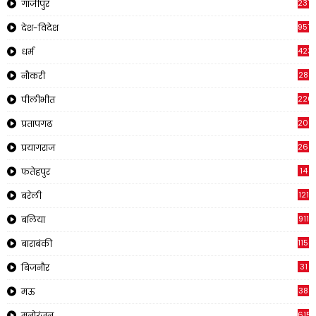
237
गाजीपुर
957
देश-विदेश
423
धर्म
28
नौकरी
220
पीलीभीत
2011
प्रतापगढ
269
प्रयागराज
14
फतेहपुर
121
बरेली
911
बलिया
1150
बाराबंकी
31
बिजनौर
38
मऊ
615
मनोरंजन