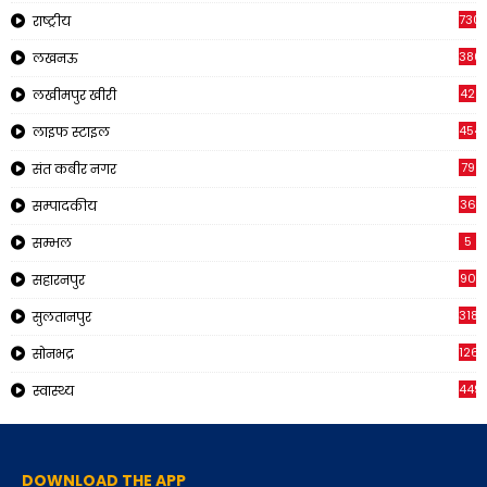
730
राष्ट्रीय
380
लखनऊ
42
लखीमपुर खीरी
454
लाइफ स्टाइल
79
संत कबीर नगर
36
सम्पादकीय
5
सम्भल
90
सहारनपुर
318
सुलतानपुर
126
सोनभद्र
449
स्वास्थ्य
DOWNLOAD THE APP