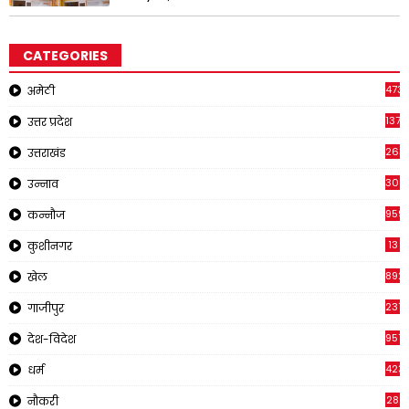
CATEGORIES
473
अमेठी
1371
उत्तर प्रदेश
263
उत्तराखंड
308
उन्नाव
959
कन्नौज
13
कुशीनगर
892
खेल
237
गाजीपुर
957
देश-विदेश
423
धर्म
28
नौकरी