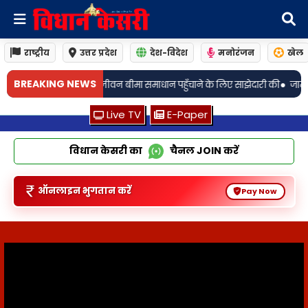
राष्ट्रीय
उत्तर प्रदेश
देश-विदेश
मनोरंजन
खेल
•
BREAKING NEWS
ाधान पहुँचाने के लिए साझेदारी की
जामो: अगली तारीख 19 अगस्त! चर्चित जालसाजी माम
Live TV
E-Paper
विधान केसरी का
चैनल
JOIN
करें
ऑनलाइन भुगतान करें
Pay Now