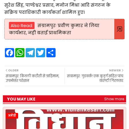
सुरेश सिंह, पाण्डेश्वर प्रसाद, मनोज मिश्रा आदि संगठन के
सक्रिय पदाधिकारी कार्यकर्ता शामिल हुए।
Also Read:
संग्रामपुरः प्रवीण कुमार ने लिया
कार्यभार, नही बताई प्राथमिकता
F
W
T
T
S
a
h
e
w
h
c
a
l
i
a
e
t
e
t
r
b
s
g
t
e
OLDER
NEWER
o
A
r
e
संग्रामपुर: बिजली कटौती से त्राहिमाम,
संग्रामपुर: गुडवर्क! एक बुजुर्ग सहित पांच
o
p
a
r
उपभोक्ता परेशान
वारण्टी गिरफ्तार
k
p
m
YOU MAY LIKE
Show more
अमेठी