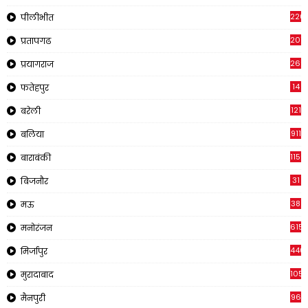
220
पीलीभीत
2011
प्रतापगढ
269
प्रयागराज
14
फतेहपुर
121
बरेली
911
बलिया
1150
बाराबंकी
31
बिजनौर
38
मऊ
615
मनोरंजन
440
मिर्जापुर
105
मुरादाबाद
96
मैनपुरी