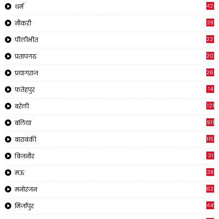
424
धर्म
28
नौकरी
2218
पीलीभीत
202
प्रतापगढ
269
प्रयागराज
14
फतेहपुर
121
बरेली
911
बलिया
1150
बाराबंकी
31
बिजनौर
38
मऊ
622
मनोरंजन
442
मिर्जापुर