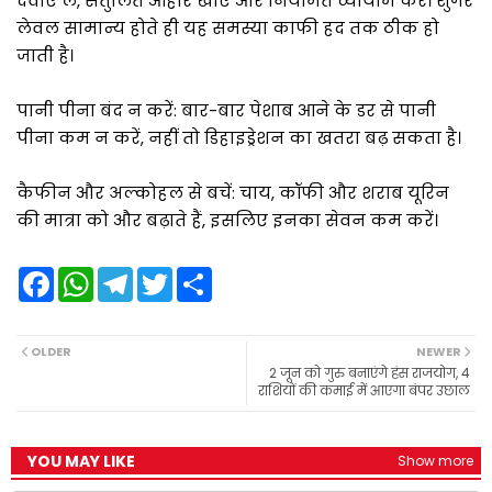
दवाएं लें, संतुलित आहार खाएं और नियमित व्यायाम करें। शुगर
लेवल सामान्य होते ही यह समस्या काफी हद तक ठीक हो
जाती है।
पानी पीना बंद न करें: बार-बार पेशाब आने के डर से पानी
पीना कम न करें, नहीं तो डिहाइड्रेशन का खतरा बढ़ सकता है।
कैफीन और अल्कोहल से बचें: चाय, कॉफी और शराब यूरिन
की मात्रा को और बढ़ाते हैं, इसलिए इनका सेवन कम करें।
F
W
T
T
S
a
h
e
w
h
c
a
l
i
a
e
t
e
t
r
b
s
g
t
e
OLDER
NEWER
o
A
r
e
2 जून को गुरु बनाएंगे हंस राजयोग, 4
o
p
a
r
राशियों की कमाई में आएगा बंपर उछाल
k
p
m
YOU MAY LIKE
Show more