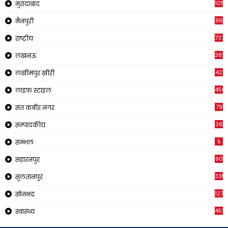
1057
मुरादाबाद
96
मैनपुरी
737
राष्ट्रीय
382
लखनऊ
42
लखीमपुर खीरी
456
लाइफ स्टाइल
79
संत कबीर नगर
36
सम्पादकीय
5
सम्भल
90
सहारनपुर
335
सुलतानपुर
1270
सोनभद्र
451
स्वास्थ्य