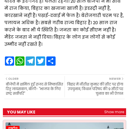
यादव के इर्द-गिर्द ही चलती रहेगी। 20 साल बीजेपी ने भी साथ
में राज किया, बिहार का खजाना खाली है। इंडस्ट्री नहीं है,
कारखाने नहीं हैं। पढ़ाई-दवाई में फेल है। बेरोजगारी चरम पर है,
पलायन अधिक है। सबसे गरीब राज्य बिहार है। 20 साल राज
करने के बाद भी ये स्थिति है। जनता का कोई सीएम नहीं है।
मैंडेट जनता ने नहीं दिया। बिहार के लोग इन लोगों से कोई
उम्मीद नहीं रखते हैं।
F
W
T
T
S
a
h
e
w
h
c
a
l
i
a
e
t
e
t
r
b
s
g
t
e
OLDER
NEWER
o
A
r
e
बीजेपी में शामिल हुईं राजद से निष्कासित
बिहार में नीतीश कुमार की सीट पर होगा
o
p
a
r
रितु जायसवाल, बोलीं- "भाजपा के लिए
उपचुनाव, विधान परिषद की 9 सीटों पर
k
p
m
राष्ट्र सर्वोपरि"
चुनाव का भी ऐलान
YOU MAY LIKE
Show more
राष्ट्रीय