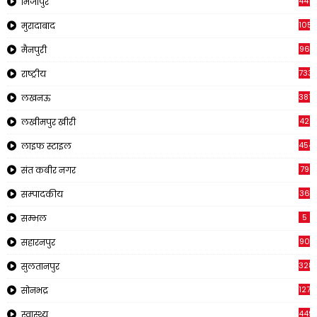
441
मिर्जापुर
1057
मुरादाबाद
96
मैनपुरी
733
राष्ट्रीय
3816
लखनऊ
42
लखीमपुर खीरी
454
लाइफ स्टाइल
79
संत कबीर नगर
36
सम्पादकीय
5
सम्भल
90
सहारनपुर
328
सुलतानपुर
1270
सोनभद्र
449
स्वास्थ्य