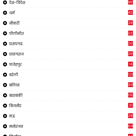
959
देश-विदेश
423
धर्म
28
नौकरी
2210
पीलीभीत
2019
प्रतापगढ
269
प्रयागराज
14
फतेहपुर
121
बरेली
911
बलिया
1150
बाराबंकी
31
बिजनौर
38
मऊ
618
मनोरंजन