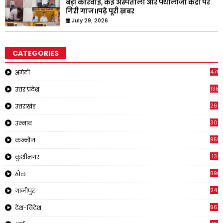
बड़ी कार्रवाई, कई अस्पतालों और पैथोलॉजी केंद्रों पर
गिरी गाज।।पढ़े पूरी ख़बर
July 29, 2026
CATEGORIES
476
अमेठी
1381
उत्तर प्रदेश
266
उत्तराखंड
308
उन्नाव
959
कन्नौज
13
कुशीनगर
898
खेल
244
गाजीपुर
963
देश-विदेश