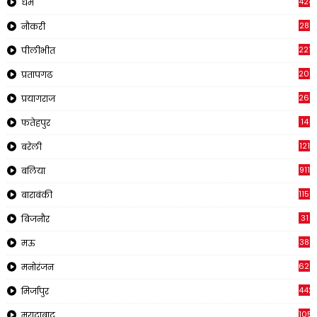
424
धर्म
28
नौकरी
2218
पीलीभीत
202
प्रतापगढ
269
प्रयागराज
14
फतेहपुर
121
बरेली
911
बलिया
1150
बाराबंकी
31
बिजनौर
38
मऊ
622
मनोरंजन
442
मिर्जापुर
1057
मुरादाबाद