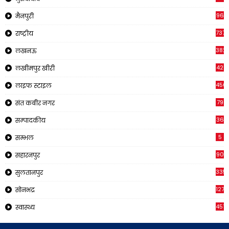
96
मैनपुरी
737
राष्ट्रीय
382
लखनऊ
42
लखीमपुर खीरी
456
लाइफ स्टाइल
79
संत कबीर नगर
36
सम्पादकीय
5
सम्भल
90
सहारनपुर
335
सुलतानपुर
1271
सोनभद्र
451
स्वास्थ्य