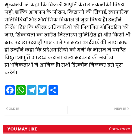
मुख्यमंत्री ने कहा कि बिजली आपूर्ति केवल तकनीकी विषय
नहीं, बल्कि आमजन के जीवन, किसानों की सिंचाई, व्यापारिक
गतिविधियों और औद्योगिक विकास से जुड़ा विषय है। उन्होंने
निर्देश दिए कि फील्ड अधिकारियों की नियमित मॉनिटरिंग की
जाए, शिकायतों का त्वरित निस्तारण सुनिश्चित हो और किसी भी
स्तर पर लापरवाही पाए जाने पर सख्त कार्रवाई की जाए। साथ
ही उन्होंने कहा कि प्रदेशवासियों को गर्मी के मौसम में पर्याप्त
विद्युत आपूर्ति उपलब्ध कराना राज्य सरकार की सर्वोच्च
प्राथमिकताओं में शामिल है। सभी डिस्कॉम मिलकर इसे पूरा
करेंगे।
F
W
T
T
S
a
h
e
w
h
c
a
l
i
a
e
t
e
t
r
b
s
g
t
e
OLDER
NEWER
o
A
r
e
o
p
a
r
k
p
m
YOU MAY LIKE
Show more